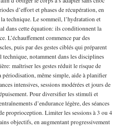
afin d’obliger le corps à s’adapter sans choc
riodes d’effort et phases de récupération, en
t la technique. Le sommeil, l’hydratation et
l dans cette équation: ils conditionnent la
ance. L’échauffement commence par des
les, puis par des gestes ciblés qui préparent
ail technique, notamment dans les disciplines
ère: maîtriser les gestes réduit le risque de
 la périodisation, même simple, aide à planifier
ances intensives, sessions modérées et jours de
épuisement. Pour diversifier les stimuli et
s entraînements d’endurance légère, des séances
 de proprioception. Limiter les sessions à 3 ou 4
rtains objectifs, en augmentant progressivement