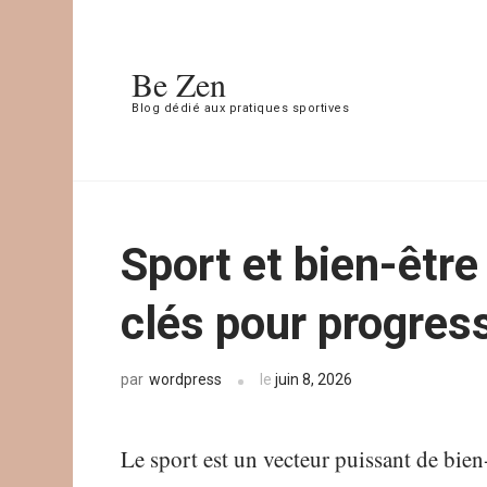
Aller
au
Be Zen
contenu
Blog dédié aux pratiques sportives
(Pressez
Entrée)
Sport et bien-être
clés pour progres
wordpress
le
juin 8, 2026
par
Le sport est un vecteur puissant de bie